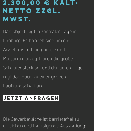
2.300,00 € Kalt-
Netto zzgl.
MwSt.
Das Objekt liegt in zentraler Lage in
Limburg. Es handelt sich um ein
Ärztehaus mit Tiefgarage und
Personenaufzug. Durch die große
Schaufensterfront und der guten Lage
regt das Haus zu einer großen
Laufkundschaft an.
jetzt anfragen
Die Gewerbefläche ist barrierefrei zu
erreichen und hat folgende Ausstattung: