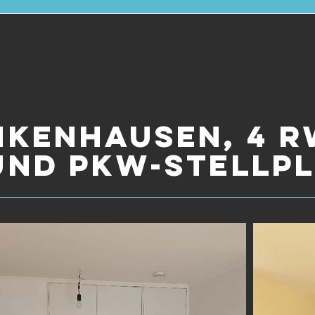
nkenhausen, 4 R
und pkw-stellp