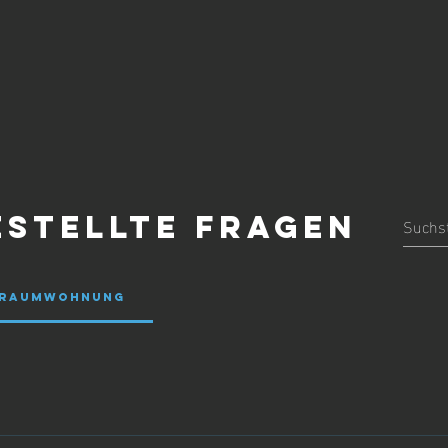
estellte Fragen
4-Raumwohnung
zahl: 4 Hausgeld: 169,00 Euro / monatlich Erhaltungsrücklage: 21