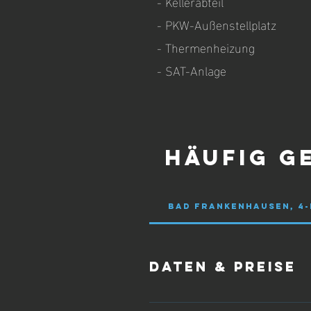
- Kellerabteil
- PKW-Außenstellplatz
- Thermenheizung
- SAT-Anlage
Häufig g
Bad Frankenhausen, 
Daten & Preise
Wohnfläche ca.: 99,00 m² Zimmeran