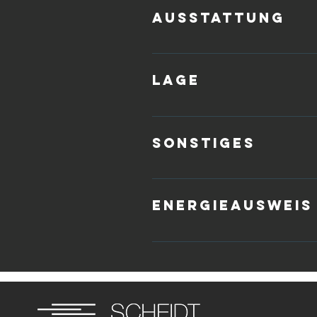
Ausstattung
Zu der Wohnung gehören: - Flur - 
Thermenheizung - SAT-Anlage
Lage
Das Teichfeld liegt am östlichen 
täglichen Bedarfs.
Sonstiges
Die Bilder sind von einer Vergleic
Energieausweis
Energieverbrauch: 76,7 kWh Energi