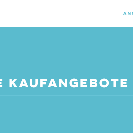
Start
Leistungen
An
e kaufangebote