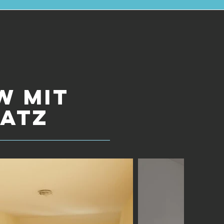
W mit
latz